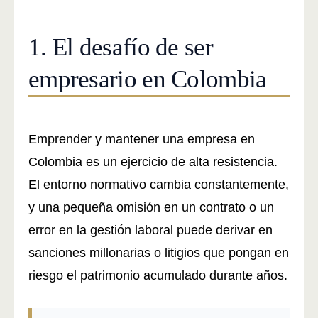
1. El desafío de ser
Abogados para Empresas y
Comerciantes en Colombia
empresario en Colombia
¡No Permitas Que Los
Problemas De Tu Empresa
Emprender y mantener una empresa en
Colombia es un ejercicio de alta resistencia.
Tomen Ventaja!
El entorno normativo cambia constantemente,
y una pequeña omisión en un contrato o un
Asesoría legal élite y representación en
error en la gestión laboral puede derivar en
litigios de alta complejidad. Adaptados al
sanciones millonarias o litigios que pongan en
presente con
Justicia Virtual 99%.
riesgo el patrimonio acumulado durante años.
AGENDA TU CONSULTA GRATUITA